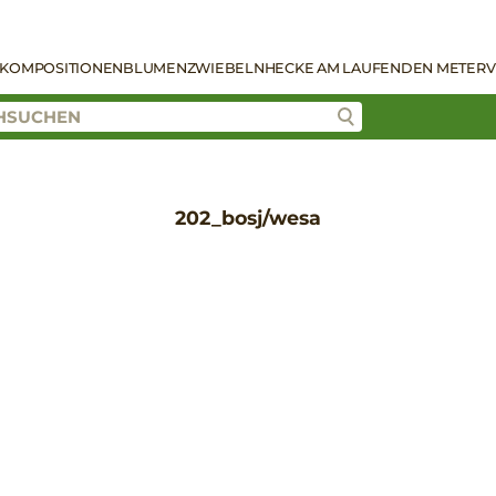
KOMPOSITIONEN
BLUMENZWIEBELN
HECKE AM LAUFENDEN METER
V
202_bosj/wesa