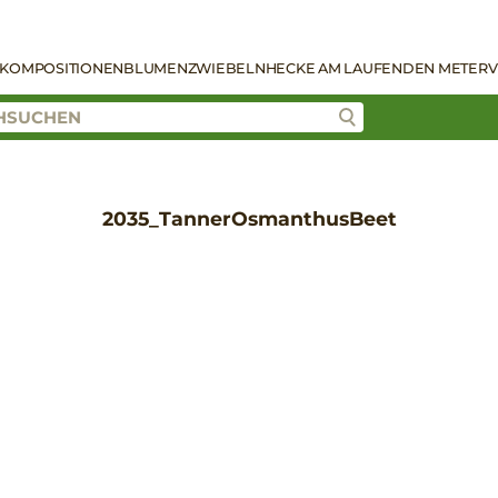
KOMPOSITIONEN
BLUMENZWIEBELN
HECKE AM LAUFENDEN METER
V
2035_TannerOsmanthusBeet