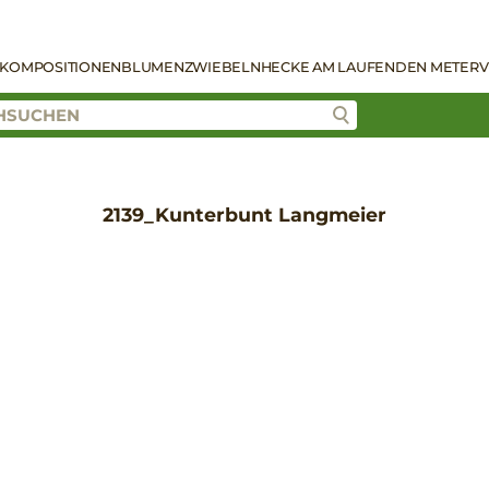
KOMPOSITIONEN
BLUMENZWIEBELN
HECKE AM LAUFENDEN METER
V
2139_Kunterbunt Langmeier