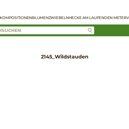
KOMPOSITIONEN
BLUMENZWIEBELN
HECKE AM LAUFENDEN METER
V
2145_Wildstauden