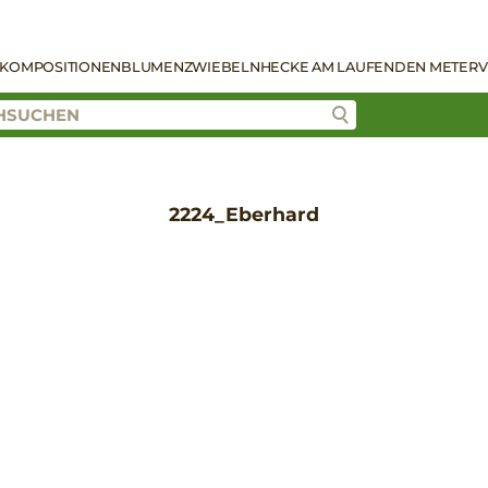
KOMPOSITIONEN
BLUMENZWIEBELN
HECKE AM LAUFENDEN METER
V
2224_Eberhard