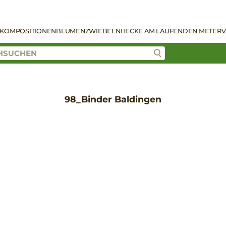
KOMPOSITIONEN
BLUMENZWIEBELN
HECKE AM LAUFENDEN METER
V
98_Binder Baldingen