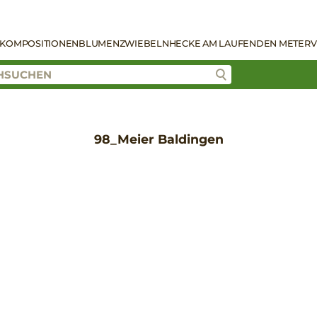
KOMPOSITIONEN
BLUMENZWIEBELN
HECKE AM LAUFENDEN METER
V
98_Meier Baldingen