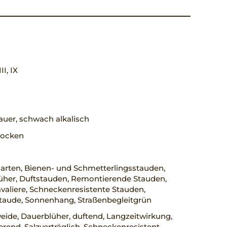
III, IX
uer, schwach alkalisch
trocken
arten, Bienen- und Schmetterlingsstauden,
üher, Duftstauden, Remontierende Stauden,
aliere, Schneckenresistente Stauden,
staude, Sonnenhang, Straßenbegleitgrün
ide, Dauerblüher, duftend, Langzeitwirkung,
rend, Salzverträglich, Schneckenresistent,