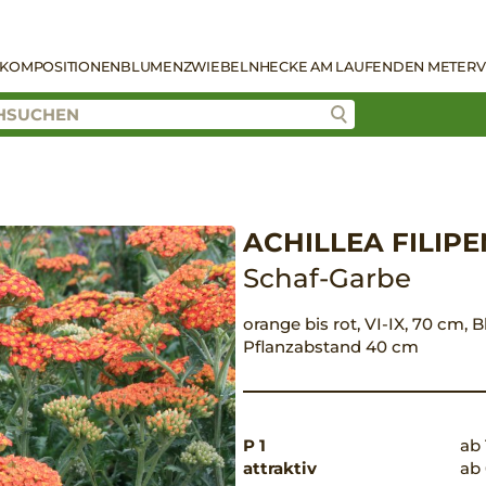
KOMPOSITIONEN
BLUMENZWIEBELN
HECKE AM LAUFENDEN METER
V
ACHILLEA FILIP
Schaf-Garbe
orange bis rot, VI-IX, 70 cm, B
Pflanzabstand 40 cm
P 1
ab 
attraktiv
ab 