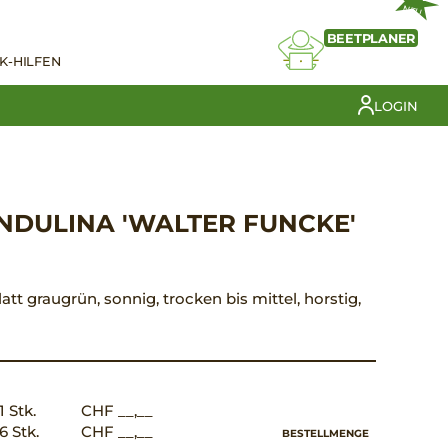
NEU
BEETPLANER
K-HILFEN
LOGIN
ENDULINA 'WALTER FUNCKE'
latt graugrün, sonnig, trocken bis mittel, horstig,
1 Stk.
CHF __,__
6 Stk.
CHF __,__
BESTELLMENGE