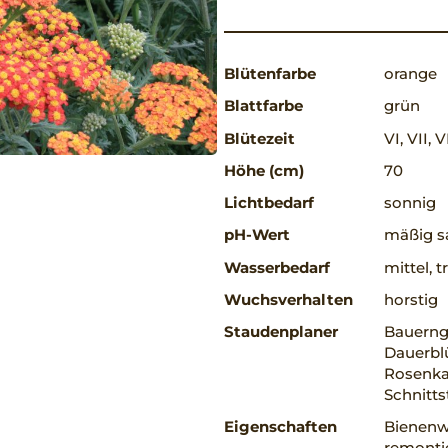
Blütenfarbe
orange
Blattfarbe
grün
Blütezeit
VI, VII, V
Höhe (cm)
70
Lichtbedarf
sonnig
pH-Wert
mäßig sa
Wasserbedarf
mittel, 
Wuchsverhalten
horstig
Staudenplaner
Bauerng
Dauerbl
Rosenkav
Schnitt
Eigenschaften
Bienenwe
remontie