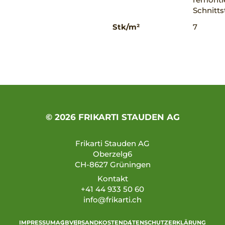
Schnitts
Stk/m²
7
© 2026 FRIKARTI STAUDEN AG
Frikarti Stauden AG
Oberzelg6
CH-8627 Grüningen
Kontakt
+41 44 933 50 60
info@frikarti.ch
IMPRESSUM
AGB
VERSANDKOSTEN
DATENSCHUTZERKLÄRUNG