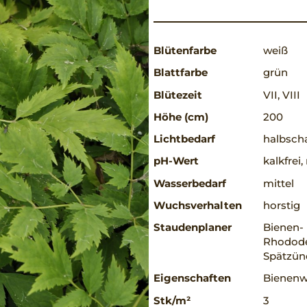
Blütenfarbe
weiß
Blattfarbe
grün
Blütezeit
VII, VIII
Höhe (cm)
200
Lichtbedarf
halbscha
pH-Wert
kalkfrei
Wasserbedarf
mittel
Wuchsverhalten
horstig
Staudenplaner
Bienen-
Rhodode
Spätzün
Eigenschaften
Bienenwe
Stk/m²
3