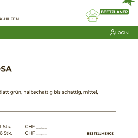
NEU
BEETPLANER
K-HILFEN
LOGIN
OSA
latt grün, halbschattig bis schattig, mittel,
1 Stk.
CHF __,__
6 Stk.
CHF __,__
BESTELLMENGE