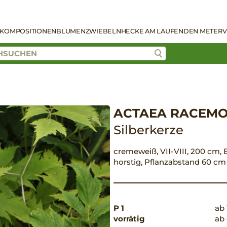
KOMPOSITIONEN
BLUMENZWIEBELN
HECKE AM LAUFENDEN METER
V
ACTAEA RACEM
Silberkerze
cremeweiß, VII-VIII, 200 cm, B
horstig, Pflanzabstand 60 cm
P 1
ab 
vorrätig
ab 