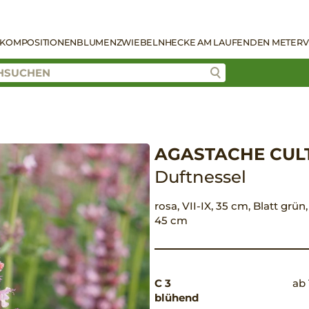
KOMPOSITIONEN
BLUMENZWIEBELN
HECKE AM LAUFENDEN METER
V
AGASTACHE CULT
Duftnessel
rosa, VII-IX, 35 cm, Blatt grün
45 cm
C 3
ab 
blühend