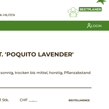
NEU
BEETPLANER
K-HILFEN
LOGIN
. 'POQUITO LAVENDER'
, sonnig, trocken bis mittel, horstig, Pflanzabstand
1 Stk.
CHF __,__
BESTELLMENGE