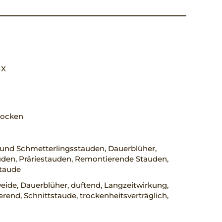
 IX
trocken
 und Schmetterlingsstauden, Dauerblüher,
uden, Präriestauden, Remontierende Stauden,
staude
ide, Dauerblüher, duftend, Langzeitwirkung,
rend, Schnittstaude, trockenheitsverträglich,