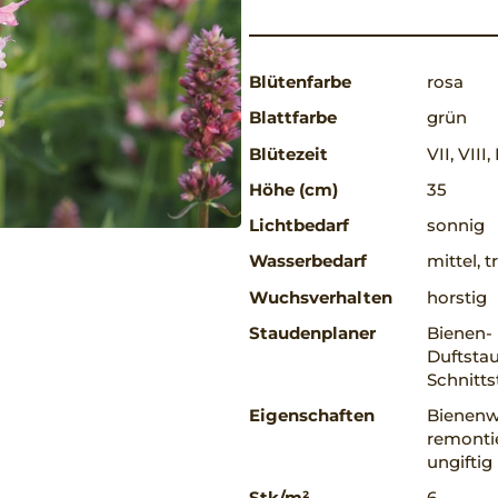
Blütenfarbe
rosa
Blattfarbe
grün
Blütezeit
VII, VIII,
Höhe (cm)
35
Lichtbedarf
sonnig
Wasserbedarf
mittel, 
Wuchsverhalten
horstig
Staudenplaner
Bienen-
Duftsta
Schnitt
Eigenschaften
Bienenwe
remontie
ungiftig
Stk/m²
6