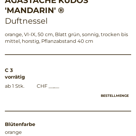
AGASTACHE KUDOS
'MANDARIN' ®
Duftnessel
orange, VI-IX, 50 cm, Blatt grün, sonnig, trocken bis
mittel, horstig, Pflanzabstand 40 cm
C 3
vorrätig
ab 1 Stk.
CHF __,__
BESTELLMENGE
Blütenfarbe
orange