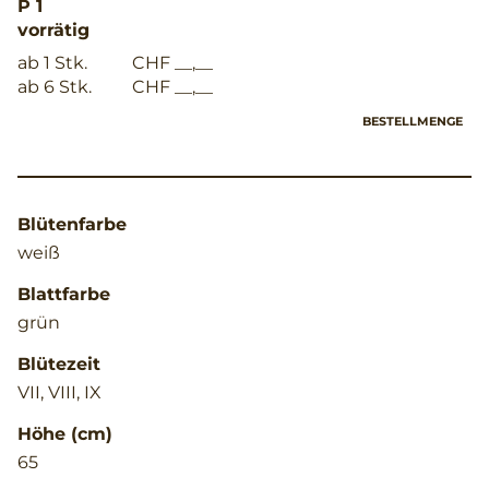
P 1
vorrätig
ab 1 Stk.
CHF __,__
ab 6 Stk.
CHF __,__
BESTELLMENGE
Blütenfarbe
weiß
Blattfarbe
grün
Blütezeit
VII, VIII, IX
Höhe (cm)
65