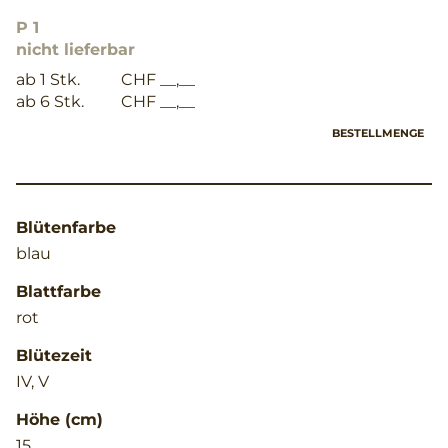
P 1
nicht lieferbar
ab 1 Stk.
CHF __,__
ab 6 Stk.
CHF __,__
BESTELLMENGE
Blütenfarbe
blau
Blattfarbe
rot
Blütezeit
IV, V
Höhe (cm)
15