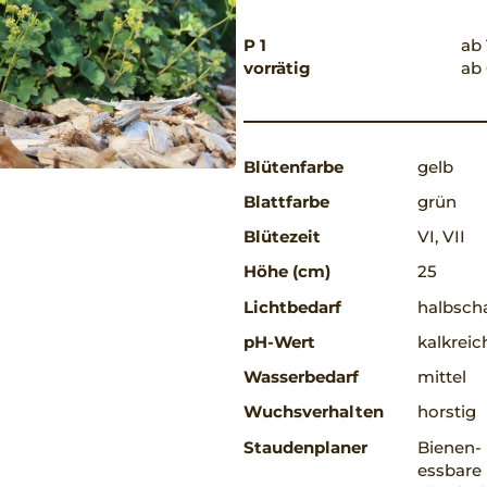
P 1
ab 
vorrätig
ab 
Blütenfarbe
gelb
Blattfarbe
grün
Blütezeit
VI, VII
Höhe (cm)
25
Lichtbedarf
halbscha
pH-Wert
kalkreic
Wasserbedarf
mittel
Wuchsverhalten
horstig
Staudenplaner
Bienen-
essbare 