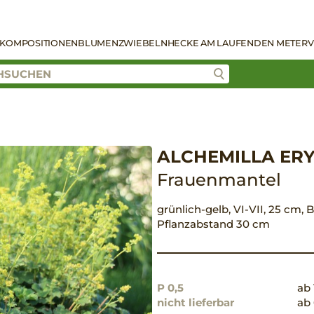
KOMPOSITIONEN
BLUMENZWIEBELN
HECKE AM LAUFENDEN METER
V
ALCHEMILLA ER
Frauenmantel
grünlich-gelb, VI-VII, 25 cm, B
Pflanzabstand 30 cm
P 0,5
ab 
nicht lieferbar
ab 