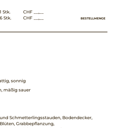
1 Stk.
CHF __,__
6 Stk.
CHF __,__
BESTELLMENGE
ttig, sonnig
h, mäßig sauer
 und Schmetterlingsstauden, Bodendecker,
Blüten, Grabbepflanzung,