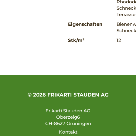
Rhodode
Schnecke
Terrass
Eigenschaften
Bienenwe
Schnecke
Stk/m²
12
© 2026 FRIKARTI STAUDEN AG
Frikarti Stauden AG
Oberzelg6
CH-8627 Grüningen
Kontakt