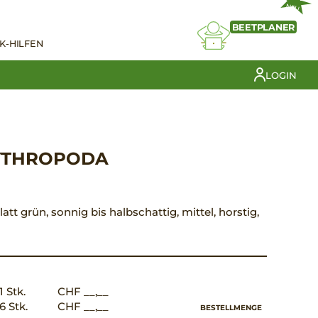
NEU
BEETPLANER
K-HILFEN
LOGIN
YTHROPODA
latt grün, sonnig bis halbschattig, mittel, horstig,
1 Stk.
CHF __,__
6 Stk.
CHF __,__
BESTELLMENGE