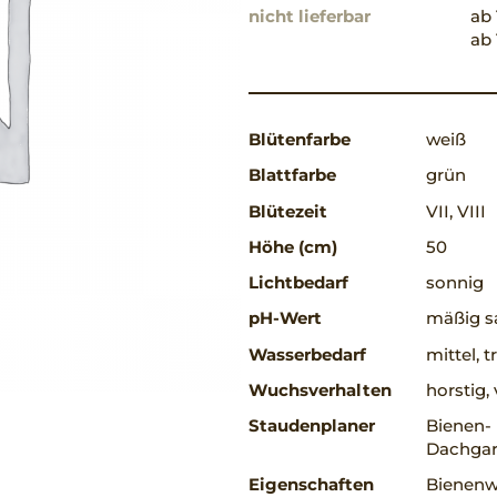
nicht lieferbar
ab 
ab 
Blütenfarbe
weiß
Blattfarbe
grün
Blütezeit
VII, VIII
Höhe (cm)
50
Lichtbedarf
sonnig
pH-Wert
mäßig sa
Wasserbedarf
mittel, 
Wuchsverhalten
horstig
Staudenplaner
Bienen-
Dachgart
Eigenschaften
Bienenwe