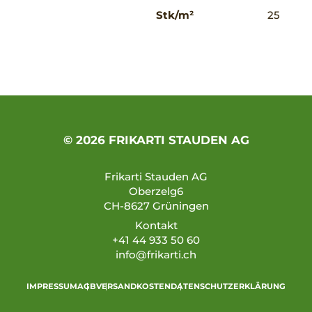
Stk/m²
25
© 2026 FRIKARTI STAUDEN AG
Frikarti Stauden AG
Oberzelg6
CH-8627 Grüningen
Kontakt
+41 44 933 50 60
info@frikarti.ch
IMPRESSUM
AGB
VERSANDKOSTEN
DATENSCHUTZERKLÄRUNG