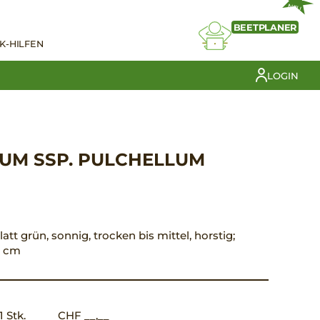
NEU
BEETPLANER
K-HILFEN
LOGIN
UM SSP. PULCHELLUM
att grün, sonnig, trocken bis mittel, horstig;
0 cm
1 Stk.
CHF __,__