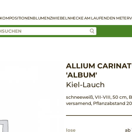
KOMPOSITIONEN
BLUMENZWIEBELN
HECKE AM LAUFENDEN METER
V
ALLIUM CARINAT
'ALBUM'
Kiel-Lauch
schneeweiß, VII-VIII, 50 cm, Bl
versamend, Pflanzabstand 2
lose
ab 