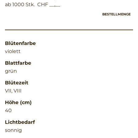
ab 1000 Stk.
CHF __,__
BESTELLMENGE
Blütenfarbe
violett
Blattfarbe
grün
Blütezeit
VII, VIII
Höhe (cm)
40
Lichtbedarf
sonnig