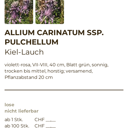
ALLIUM CARINATUM SSP.
PULCHELLUM
Kiel-Lauch
violett-rosa, VII-VIII, 40 cm, Blatt grün, sonnig,
trocken bis mittel, horstig; versamend,
Pflanzabstand 20 cm
lose
nicht lieferbar
ab 1 Stk.
CHF __,__
ab 100 Stk.
CHF __,__