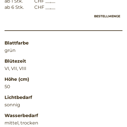
ab 1 Stk.
CHF __,__
ab 6 Stk.
CHF __,__
BESTELLMENGE
Blattfarbe
grün
Blütezeit
VI, VII, VIII
Höhe (cm)
50
Lichtbedarf
sonnig
Wasserbedarf
mittel, trocken