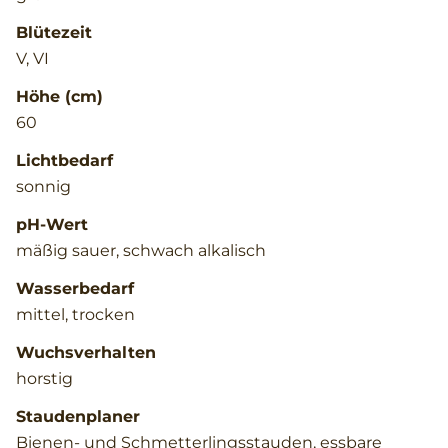
Blütezeit
V, VI
Höhe (cm)
60
Lichtbedarf
sonnig
pH-Wert
mäßig sauer, schwach alkalisch
Wasserbedarf
mittel, trocken
Wuchsverhalten
horstig
Staudenplaner
Bienen- und Schmetterlingsstauden, essbare