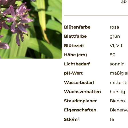
ab 
Blütenfarbe
rosa
Blattfarbe
grün
Blütezeit
VI, VII
Höhe (cm)
80
Lichtbedarf
sonnig
pH-Wert
mäßig sa
Wasserbedarf
mittel, 
Wuchsverhalten
horstig
Staudenplaner
Bienen-
Eigenschaften
Bienenwe
Stk/m²
16