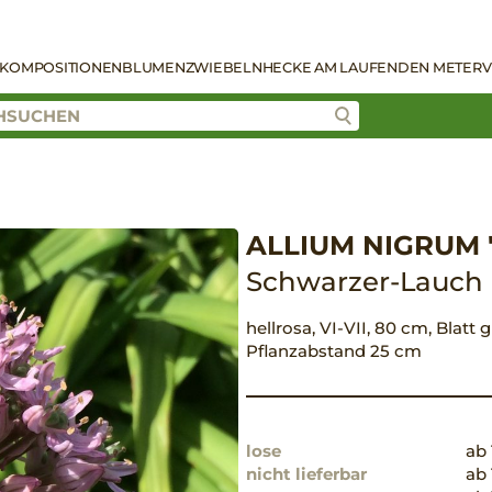
KOMPOSITIONEN
BLUMENZWIEBELN
HECKE AM LAUFENDEN METER
V
ALLIUM NIGRUM '
Schwarzer-Lauch
hellrosa, VI-VII, 80 cm, Blatt 
Pflanzabstand 25 cm
lose
ab 
nicht lieferbar
ab 