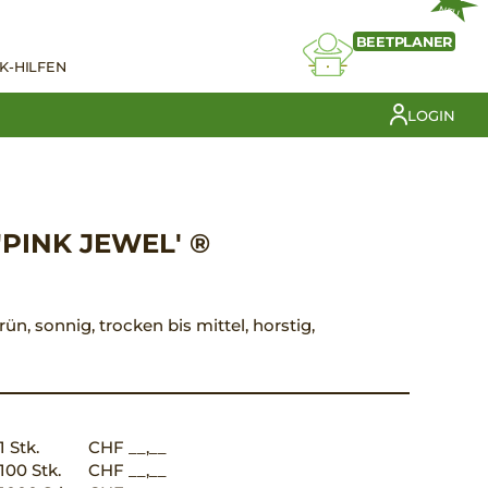
NEU
BEETPLANER
K-HILFEN
LOGIN
PINK JEWEL' ®
grün, sonnig, trocken bis mittel, horstig,
1 Stk.
CHF __,__
100 Stk.
CHF __,__