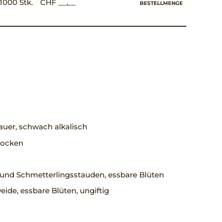
1000 Stk.
CHF __,__
BESTELLMENGE
uer, schwach alkalisch
trocken
 und Schmetterlingsstauden, essbare Blüten
ide, essbare Blüten, ungiftig