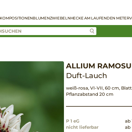
KOMPOSITIONEN
BLUMENZWIEBELN
HECKE AM LAUFENDEN METER
V
ALLIUM RAMOS
Duft-Lauch
weiß-rosa, VI-VII, 60 cm, Blatt
Pflanzabstand 20 cm
P 1 eG
ab 
nicht lieferbar
ab 