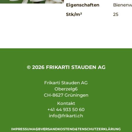
Eigenschaften
Bienenwe
Stk/m²
25
© 2026 FRIKARTI STAUDEN AG
Frikarti Stauden AG
Oberzelg6
CH-8627 Grüningen
Kontakt
+41 44 933 50 60
info@frikarti.ch
IMPRESSUM
AGB
VERSANDKOSTEN
DATENSCHUTZERKLÄRUNG