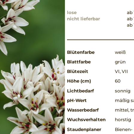
lose
ab 
nicht lieferbar
ab 
ab 
Blütenfarbe
weiß
Blattfarbe
grün
Blütezeit
VI, VII
Höhe (cm)
60
Lichtbedarf
sonnig
pH-Wert
mäßig sa
Wasserbedarf
mittel, 
Wuchsverhalten
horstig
Staudenplaner
Bienen-