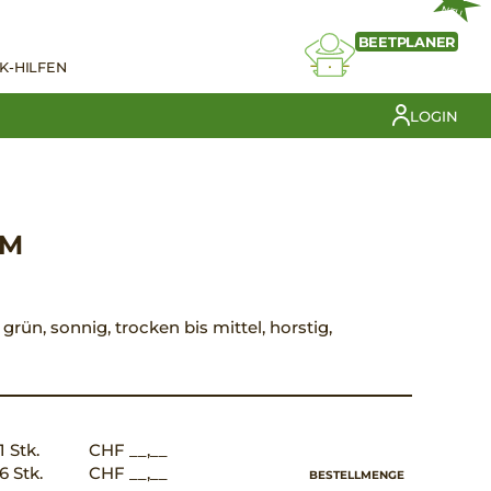
NEU
BEETPLANER
K-HILFEN
LOGIN
UM
 grün, sonnig, trocken bis mittel, horstig,
1 Stk.
CHF __,__
6 Stk.
CHF __,__
BESTELLMENGE