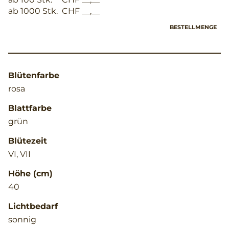
ab 1000 Stk.
CHF __,__
BESTELLMENGE
Blütenfarbe
rosa
Blattfarbe
grün
Blütezeit
VI, VII
Höhe (cm)
40
Lichtbedarf
sonnig