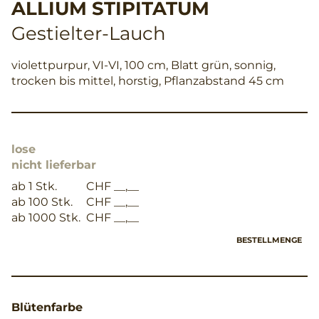
ALLIUM STIPITATUM
Gestielter-Lauch
violettpurpur, VI-VI, 100 cm, Blatt grün, sonnig,
trocken bis mittel, horstig, Pflanzabstand 45 cm
lose
nicht lieferbar
ab 1 Stk.
CHF __,__
ab 100 Stk.
CHF __,__
ab 1000 Stk.
CHF __,__
BESTELLMENGE
Blütenfarbe