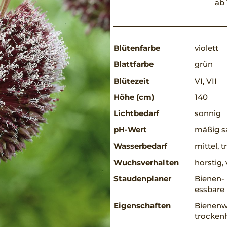
ab 
Blütenfarbe
violett
Blattfarbe
grün
Blütezeit
VI, VII
Höhe (cm)
140
Lichtbedarf
sonnig
pH-Wert
mäßig sa
Wasserbedarf
mittel, 
Wuchsverhalten
horstig
Staudenplaner
Bienen-
essbare 
Eigenschaften
Bienenwe
trockenh