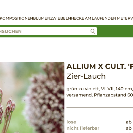
KOMPOSITIONEN
BLUMENZWIEBELN
HECKE AM LAUFENDEN METER
V
ALLIUM X CULT. 
Zier-Lauch
grün zu violett, VI-VII, 140 cm
versamend, Pflanzabstand 6
lose
ab 
nicht lieferbar
ab 