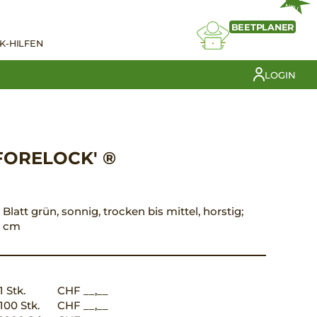
NEU
BEETPLANER
K-HILFEN
LOGIN
'FORELOCK' ®
, Blatt grün, sonnig, trocken bis mittel, horstig;
0 cm
1 Stk.
CHF __,__
100 Stk.
CHF __,__