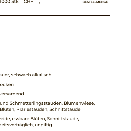
1000 Stk.
CHF __,__
BESTELLMENGE
uer, schwach alkalisch
trocken
, versamend
 und Schmetterlingsstauden, Blumenwiese,
Blüten, Präriestauden, Schnittstaude
ide, essbare Blüten, Schnittstaude,
eitsverträglich, ungiftig