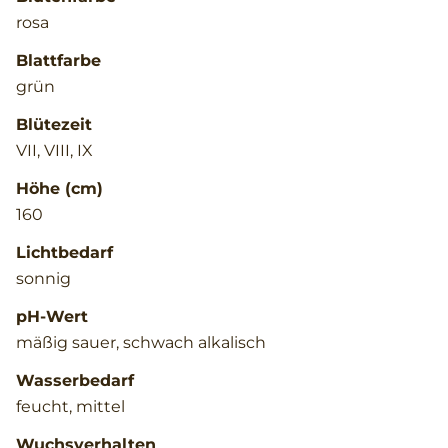
rosa
Blattfarbe
grün
Blütezeit
VII, VIII, IX
Höhe (cm)
160
Lichtbedarf
sonnig
pH-Wert
mäßig sauer, schwach alkalisch
Wasserbedarf
feucht, mittel
Wuchsverhalten