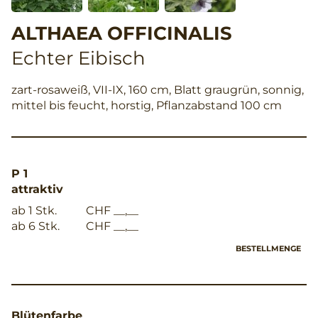
ALTHAEA OFFICINALIS
Echter Eibisch
zart-rosaweiß, VII-IX, 160 cm, Blatt graugrün, sonnig,
mittel bis feucht, horstig, Pflanzabstand 100 cm
P 1
attraktiv
ab 1 Stk.
CHF __,__
ab 6 Stk.
CHF __,__
BESTELLMENGE
Blütenfarbe