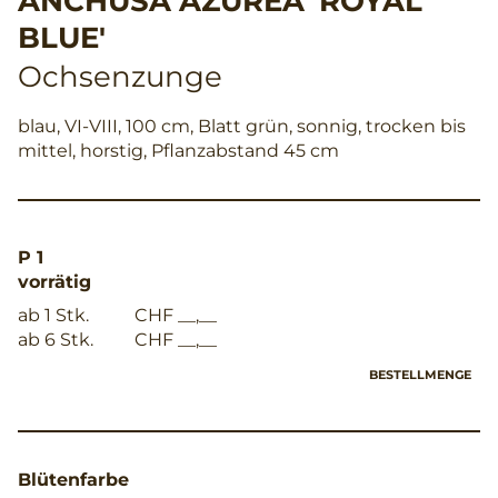
ANCHUSA AZUREA 'ROYAL
BLUE'
Ochsenzunge
blau, VI-VIII, 100 cm, Blatt grün, sonnig, trocken bis
mittel, horstig, Pflanzabstand 45 cm
P 1
vorrätig
ab 1 Stk.
CHF __,__
ab 6 Stk.
CHF __,__
BESTELLMENGE
Blütenfarbe