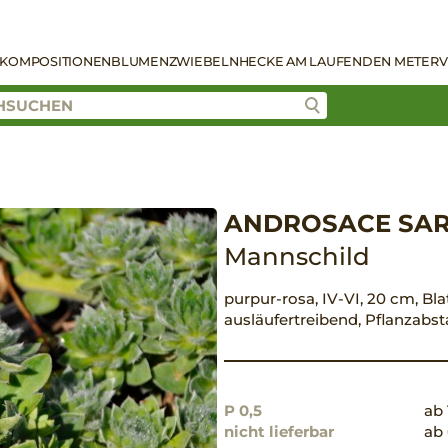
KOMPOSITIONEN
BLUMENZWIEBELN
HECKE AM LAUFENDEN METER
V
ANDROSACE SAR
Mannschild
purpur-rosa, IV-VI, 20 cm, Bla
ausläufertreibend, Pflanzabs
P 0,5
ab 
nicht lieferbar
ab 