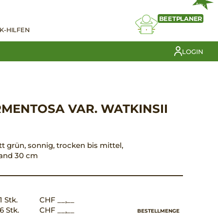
NEU
BEETPLANER
K-HILFEN
LOGIN
MENTOSA VAR. WATKINSII
tt grün, sonnig, trocken bis mittel,
tand 30 cm
1 Stk.
CHF __,__
6 Stk.
CHF __,__
BESTELLMENGE