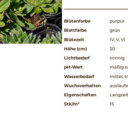
Blütenfarbe
purpur
Blattfarbe
grün
Blütezeit
IV, V, VI
Höhe (cm)
20
Lichtbedarf
sonnig
pH-Wert
mäßig s
Wasserbedarf
mittel, 
Wuchsverhalten
ausläufe
Eigenschaften
Langzeit
Stk/m²
15