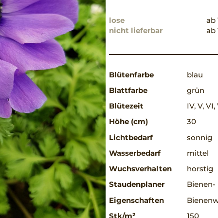
lose
ab 
nicht lieferbar
ab 
Blütenfarbe
blau
Blattfarbe
grün
Blütezeit
IV, V, VI, 
Höhe (cm)
30
Lichtbedarf
sonnig
Wasserbedarf
mittel
Wuchsverhalten
horstig
Staudenplaner
Bienen-
Eigenschaften
Bienenw
Stk/m²
150