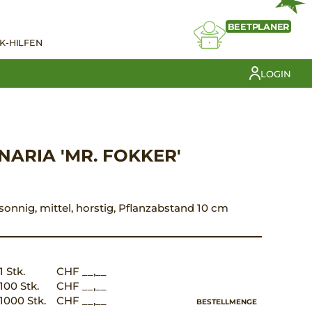
NEU
BEETPLANER
K-HILFEN
LOGIN
ARIA 'MR. FOKKER'
, sonnig, mittel, horstig, Pflanzabstand 10 cm
1 Stk.
CHF __,__
100 Stk.
CHF __,__
1000 Stk.
CHF __,__
BESTELLMENGE