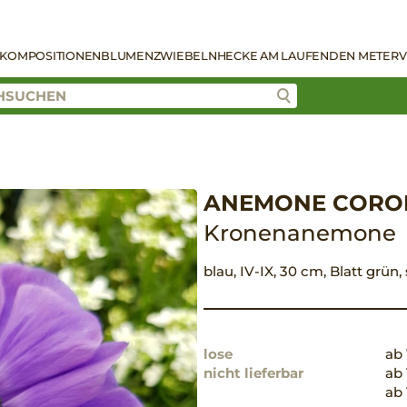
KOMPOSITIONEN
BLUMENZWIEBELN
HECKE AM LAUFENDEN METER
V
ANEMONE CORON
Kronenanemone
blau, IV-IX, 30 cm, Blatt grün
lose
ab 
nicht lieferbar
ab 
ab 