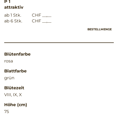
P 1
attraktiv
ab 1 Stk.
CHF __,__
ab 6 Stk.
CHF __,__
BESTELLMENGE
Blütenfarbe
rosa
Blattfarbe
grün
Blütezeit
VIII, IX, X
Höhe (cm)
75