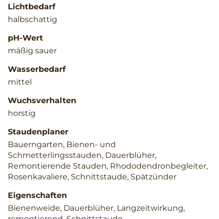
Lichtbedarf
halbschattig
pH-Wert
mäßig sauer
Wasserbedarf
mittel
Wuchsverhalten
horstig
Staudenplaner
Bauerngarten, Bienen- und
Schmetterlingsstauden, Dauerblüher,
Remontierende Stauden, Rhododendronbegleiter,
Rosenkavaliere, Schnittstaude, Spätzünder
Eigenschaften
Bienenweide, Dauerblüher, Langzeitwirkung,
remontierend, Schnittstaude