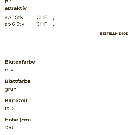
P 1
attraktiv
ab 1 Stk.
CHF __,__
ab 6 Stk.
CHF __,__
BESTELLMENGE
Blütenfarbe
rosa
Blattfarbe
grün
Blütezeit
IX, X
Höhe (cm)
100