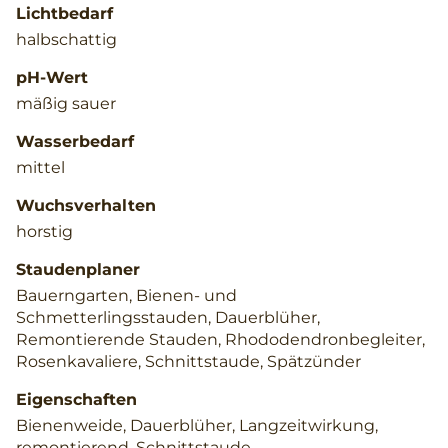
Lichtbedarf
halbschattig
pH-Wert
mäßig sauer
Wasserbedarf
mittel
Wuchsverhalten
horstig
Staudenplaner
Bauerngarten, Bienen- und
Schmetterlingsstauden, Dauerblüher,
Remontierende Stauden, Rhododendronbegleiter,
Rosenkavaliere, Schnittstaude, Spätzünder
Eigenschaften
Bienenweide, Dauerblüher, Langzeitwirkung,
remontierend, Schnittstaude