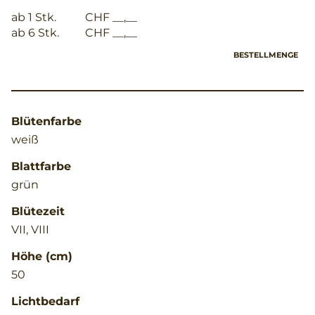
ab 1 Stk.
CHF __,__
ab 6 Stk.
CHF __,__
BESTELLMENGE
Blütenfarbe
weiß
Blattfarbe
grün
Blütezeit
VII, VIII
Höhe (cm)
50
Lichtbedarf