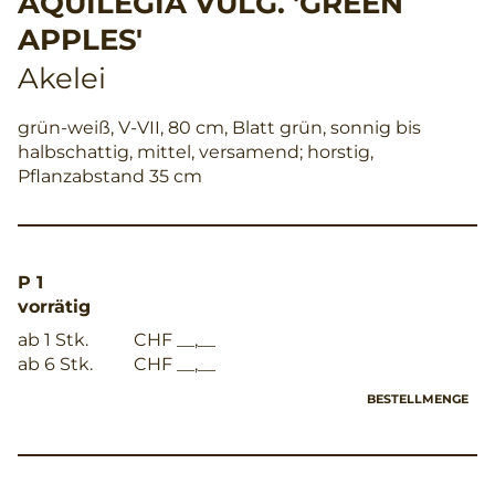
AQUILEGIA VULG. 'GREEN
APPLES'
Akelei
grün-weiß, V-VII, 80 cm, Blatt grün, sonnig bis
halbschattig, mittel, versamend; horstig,
Pflanzabstand 35 cm
P 1
vorrätig
ab 1 Stk.
CHF __,__
ab 6 Stk.
CHF __,__
BESTELLMENGE