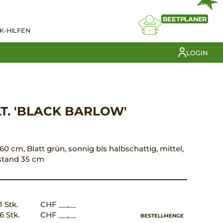
NEU
BEETPLANER
K-HILFEN
LOGIN
LT. 'BLACK BARLOW'
, 60 cm, Blatt grün, sonnig bis halbschattig, mittel,
bstand 35 cm
1 Stk.
CHF __,__
6 Stk.
CHF __,__
BESTELLMENGE