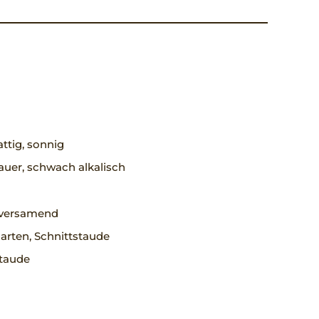
ttig, sonnig
uer, schwach alkalisch
, versamend
arten, Schnittstaude
staude