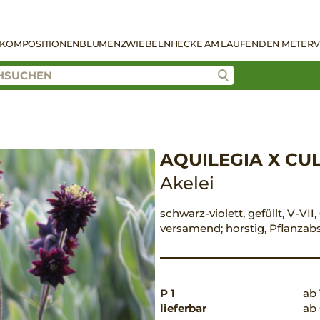
KOMPOSITIONEN
BLUMENZWIEBELN
HECKE AM LAUFENDEN METER
V
AQUILEGIA X CU
Akelei
schwarz-violett, gefüllt, V-VII
versamend; horstig, Pflanza
P 1
ab 
lieferbar
ab 