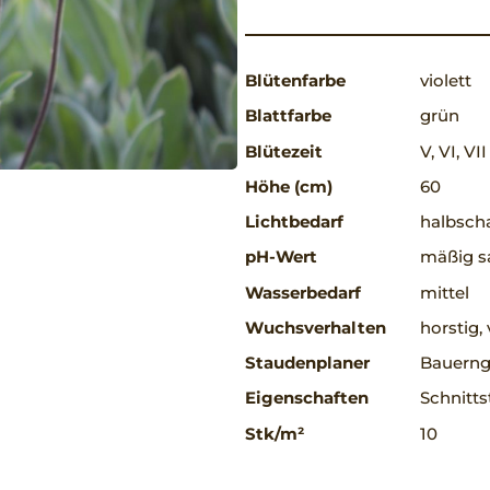
Blütenfarbe
violett
Blattfarbe
grün
Blütezeit
V, VI, VII
Höhe (cm)
60
Lichtbedarf
halbscha
pH-Wert
mäßig sa
Wasserbedarf
mittel
Wuchsverhalten
horstig
Staudenplaner
Bauerng
Eigenschaften
Schnitt
Stk/m²
10