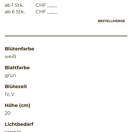
ab 1 Stk.
CHF __,__
ab 6 Stk.
CHF __,__
BESTELLMENGE
Blütenfarbe
weiß
Blattfarbe
grün
Blütezeit
IV, V
Höhe (cm)
20
Lichtbedarf
sonnig