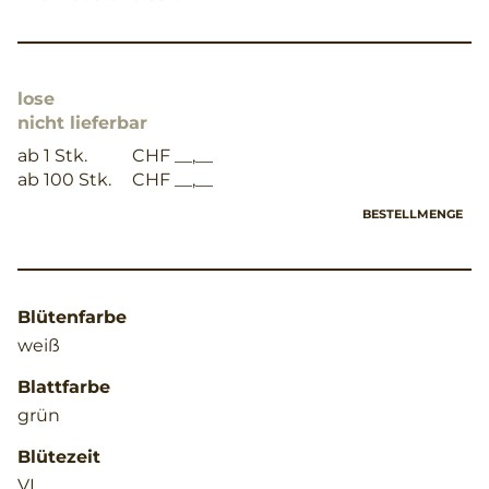
lose
nicht lieferbar
ab 1 Stk.
CHF __,__
ab 100 Stk.
CHF __,__
BESTELLMENGE
Blütenfarbe
weiß
Blattfarbe
grün
Blütezeit
VI