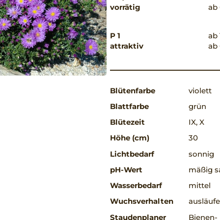
vorrätig
ab 
P 1
ab 
attraktiv
ab 
Blütenfarbe
violett
Blattfarbe
grün
Blütezeit
IX, X
Höhe (cm)
30
Lichtbedarf
sonnig
pH-Wert
mäßig sa
Wasserbedarf
mittel
Wuchsverhalten
ausläufe
Staudenplaner
Bienen-