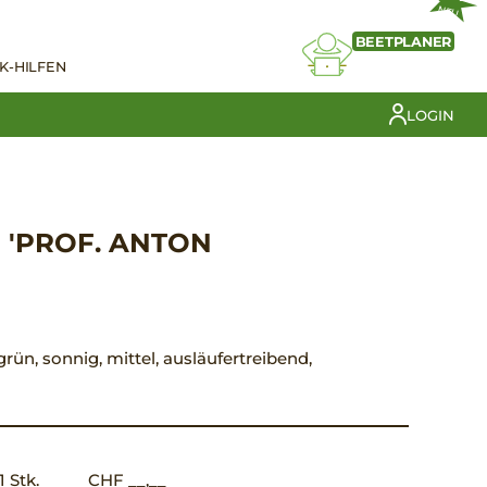
NEU
BEETPLANER
K-HILFEN
LOGIN
 'PROF. ANTON
 grün, sonnig, mittel, ausläufertreibend,
1 Stk.
CHF __,__