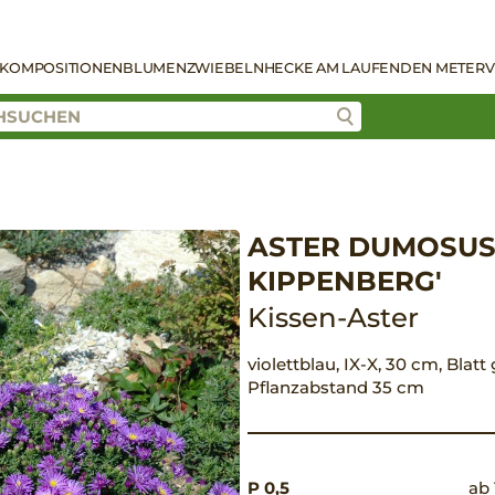
KOMPOSITIONEN
BLUMENZWIEBELN
HECKE AM LAUFENDEN METER
V
ASTER DUMOSUS
KIPPENBERG'
Kissen-Aster
violettblau, IX-X, 30 cm, Blatt
Pflanzabstand 35 cm
P 0,5
ab 