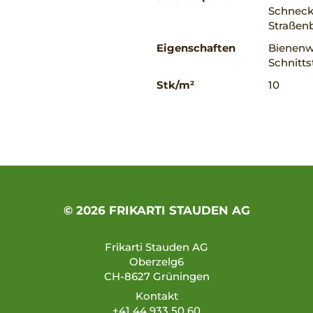
Schnecke
Straßen
Eigenschaften
Bienenwe
Schnitts
Stk/m²
10
© 2026 FRIKARTI STAUDEN AG
Frikarti Stauden AG
Oberzelg6
CH-8627 Grüningen
Kontakt
+41 44 933 50 60