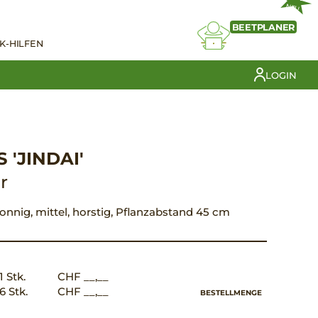
NEU
BEETPLANER
K-HILFEN
LOGIN
 'JINDAI'
r
, sonnig, mittel, horstig, Pflanzabstand 45 cm
1 Stk.
CHF __,__
6 Stk.
CHF __,__
BESTELLMENGE