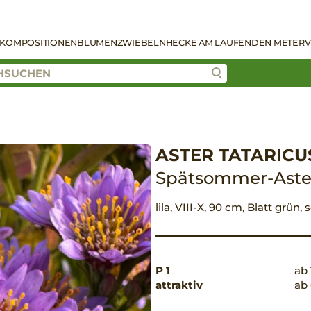
KOMPOSITIONEN
BLUMENZWIEBELN
HECKE AM LAUFENDEN METER
V
ASTER TATARICUS
Spätsommer-Aste
lila, VIII-X, 90 cm, Blatt grün
P 1
ab 
attraktiv
ab 