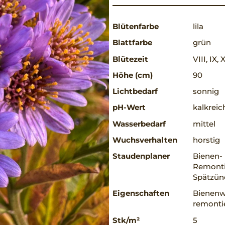
Blütenfarbe
lila
Blattfarbe
grün
Blütezeit
VIII, IX, 
Höhe (cm)
90
Lichtbedarf
sonnig
pH-Wert
kalkreic
Wasserbedarf
mittel
Wuchsverhalten
horstig
Staudenplaner
Bienen-
Remontie
Spätzün
Eigenschaften
Bienenw
remontie
Stk/m²
5