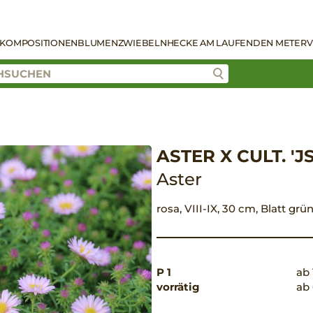
KOMPOSITIONEN
BLUMENZWIEBELN
HECKE AM LAUFENDEN METER
V
ASTER X CULT. '
Aster
rosa, VIII-IX, 30 cm, Blatt gr
P 1
ab 
vorrätig
ab 