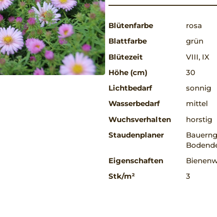
Blütenfarbe
rosa
Blattfarbe
grün
Blütezeit
VIII, IX
Höhe (cm)
30
Lichtbedarf
sonnig
Wasserbedarf
mittel
Wuchsverhalten
horstig
Staudenplaner
Bauerng
Bodend
Eigenschaften
Bienenwe
Stk/m²
3