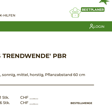
NEU
BEETPLANER
K-HILFEN
LOGIN
JS TRENDWENDE' PBR
ün, sonnig, mittel, horstig, Pflanzabstand 60 cm
1 Stk.
CHF __,__
6 Stk.
CHF __,__
BESTELLMENGE