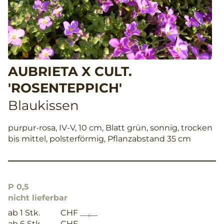
AUBRIETA X CULT.
'ROSENTEPPICH'
Blaukissen
purpur-rosa, IV-V, 10 cm, Blatt grün, sonnig, trocken
bis mittel, polsterförmig, Pflanzabstand 35 cm
P 0,5
nicht lieferbar
ab 1 Stk.
CHF __,__
ab 6 Stk.
CHF __,__