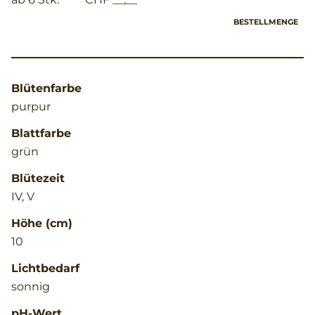
BESTELLMENGE
Blütenfarbe
purpur
Blattfarbe
grün
Blütezeit
IV, V
Höhe (cm)
10
Lichtbedarf
sonnig
pH-Wert