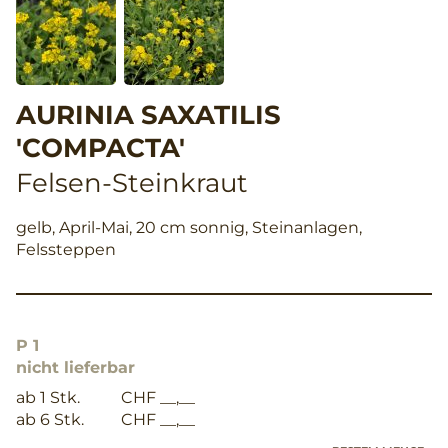
AURINIA SAXATILIS
'COMPACTA'
Felsen-Steinkraut
gelb, April-Mai, 20 cm sonnig, Steinanlagen,
Felssteppen
P 1
nicht lieferbar
ab 1 Stk.
CHF __,__
ab 6 Stk.
CHF __,__