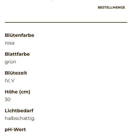
BESTELLMENGE
Blütenfarbe
rosa
Blattfarbe
grün
Blütezeit
IV, V
Höhe (cm)
30
Lichtbedarf
halbschattig
pH-Wert