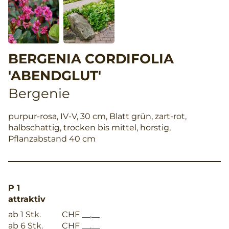
BERGENIA CORDIFOLIA
'ABENDGLUT'
Bergenie
purpur-rosa, IV-V, 30 cm, Blatt grün, zart-rot,
halbschattig, trocken bis mittel, horstig,
Pflanzabstand 40 cm
P 1
attraktiv
ab 1 Stk.
CHF __,__
ab 6 Stk.
CHF __,__