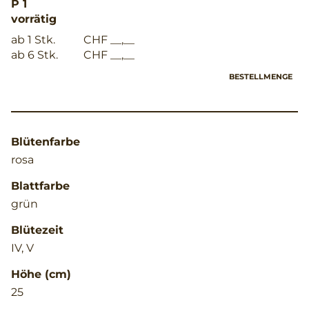
P 1
vorrätig
ab 1 Stk.
CHF __,__
ab 6 Stk.
CHF __,__
BESTELLMENGE
Blütenfarbe
rosa
Blattfarbe
grün
Blütezeit
IV, V
Höhe (cm)
25