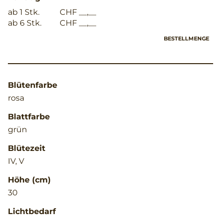
ab 1 Stk.
CHF __,__
ab 6 Stk.
CHF __,__
BESTELLMENGE
Blütenfarbe
rosa
Blattfarbe
grün
Blütezeit
IV, V
Höhe (cm)
30
Lichtbedarf