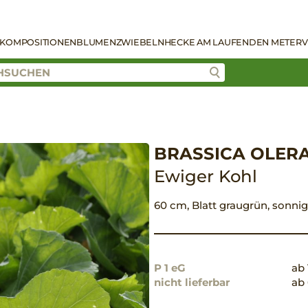
KOMPOSITIONEN
BLUMENZWIEBELN
HECKE AM LAUFENDEN METER
V
BRASSICA OLER
Ewiger Kohl
60 cm, Blatt graugrün, sonnig
P 1 eG
ab 
nicht lieferbar
ab 