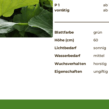
P 1
ab 
vorrätig
ab 
Blattfarbe
grün
Höhe (cm)
60
Lichtbedarf
sonnig
Wasserbedarf
mittel
Wuchsverhalten
horstig
Eigenschaften
ungiftig