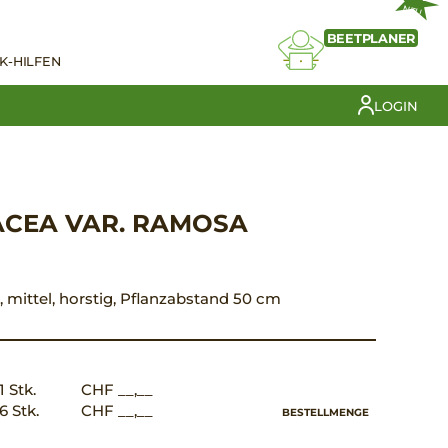
NEU
BEETPLANER
K-HILFEN
LOGIN
ACEA VAR. RAMOSA
, mittel, horstig, Pflanzabstand 50 cm
1 Stk.
CHF __,__
6 Stk.
CHF __,__
BESTELLMENGE