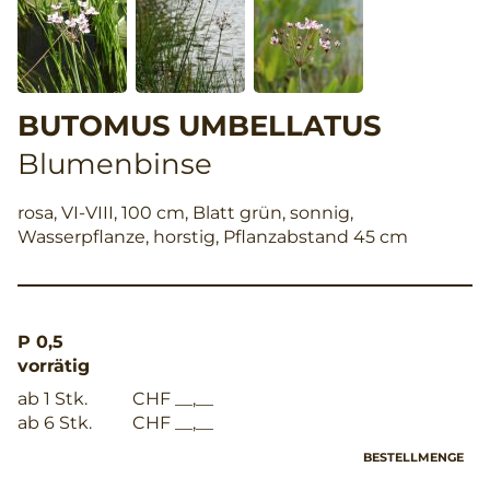
BUTOMUS UMBELLATUS
Blumenbinse
rosa, VI-VIII, 100 cm, Blatt grün, sonnig,
Wasserpflanze, horstig, Pflanzabstand 45 cm
P 0,5
vorrätig
ab 1 Stk.
CHF __,__
ab 6 Stk.
CHF __,__
BESTELLMENGE