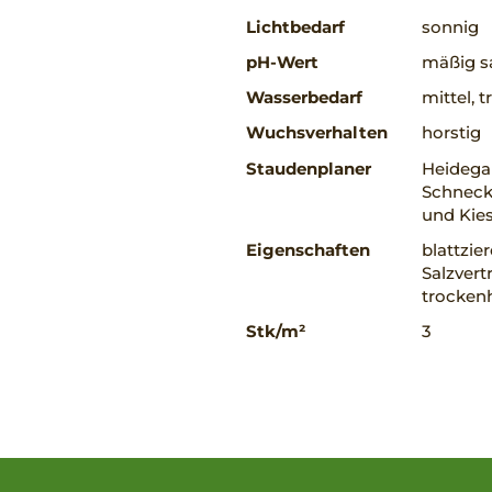
Lichtbedarf
sonnig
pH-Wert
mäßig sa
Wasserbedarf
mittel, 
Wuchsverhalten
horstig
Staudenplaner
Heidegar
Schnecke
und Kies
Eigenschaften
blattzie
Salzvert
trockenh
Stk/m²
3