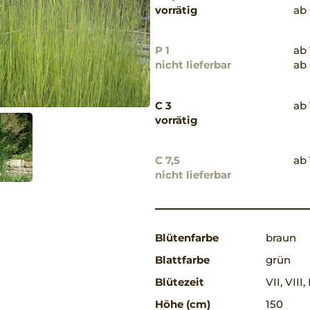
vorrätig
ab 
P 1
ab 
nicht lieferbar
ab 
C 3
ab 
vorrätig
C 7,5
ab 
nicht lieferbar
Blütenfarbe
braun
Blattfarbe
grün
Blütezeit
VII, VIII,
Höhe (cm)
150