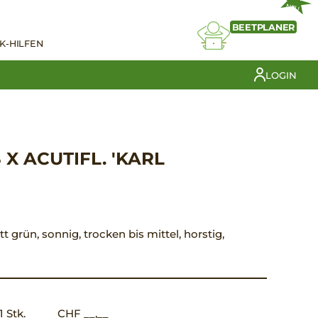
NEU
BEETPLANER
K-HILFEN
LOGIN
X ACUTIFL. 'KARL
tt grün, sonnig, trocken bis mittel, horstig,
1 Stk.
CHF __,__