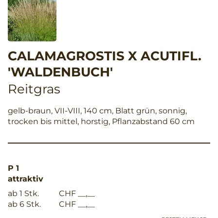
CALAMAGROSTIS X ACUTIFL.
'WALDENBUCH'
Reitgras
gelb-braun, VII-VIII, 140 cm, Blatt grün, sonnig,
trocken bis mittel, horstig, Pflanzabstand 60 cm
P 1
attraktiv
ab 1 Stk.
CHF __,__
ab 6 Stk.
CHF __,__