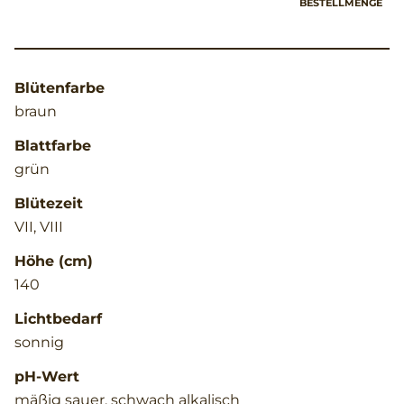
BESTELLMENGE
Blütenfarbe
braun
Blattfarbe
grün
Blütezeit
VII, VIII
Höhe (cm)
140
Lichtbedarf
sonnig
pH-Wert
mäßig sauer, schwach alkalisch