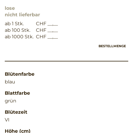
lose
nicht lieferbar
ab 1 Stk.
CHF __,__
ab 100 Stk.
CHF __,__
ab 1000 Stk.
CHF __,__
BESTELLMENGE
Blütenfarbe
blau
Blattfarbe
grün
Blütezeit
VI
Höhe (cm)