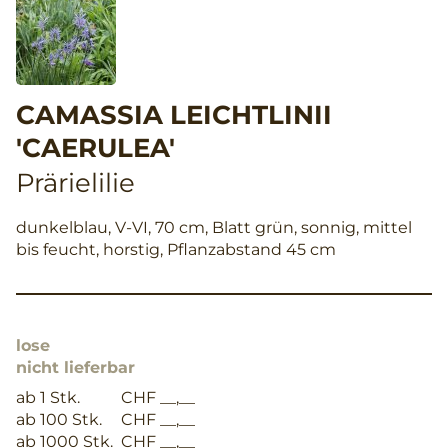
CAMASSIA LEICHTLINII
'CAERULEA'
Prärielilie
dunkelblau, V-VI, 70 cm, Blatt grün, sonnig, mittel
bis feucht, horstig, Pflanzabstand 45 cm
lose
nicht lieferbar
ab 1 Stk.
CHF __,__
ab 100 Stk.
CHF __,__
ab 1000 Stk.
CHF __,__