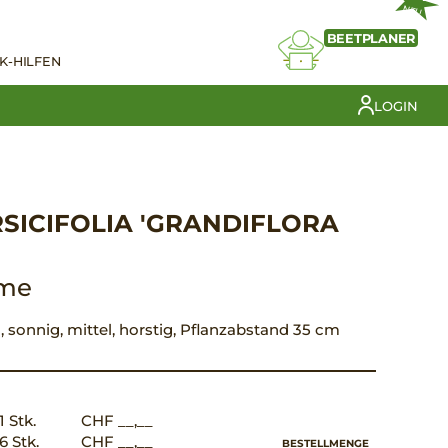
NEU
BEETPLANER
K-HILFEN
LOGIN
SICIFOLIA 'GRANDIFLORA
ume
n, sonnig, mittel, horstig, Pflanzabstand 35 cm
1 Stk.
CHF __,__
6 Stk.
CHF __,__
BESTELLMENGE