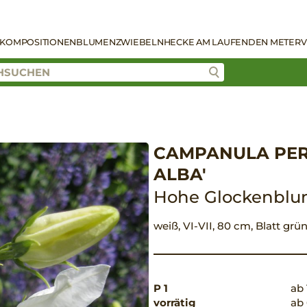
KOMPOSITIONEN
BLUMENZWIEBELN
HECKE AM LAUFENDEN METER
V
CAMPANULA PER
ALBA'
Hohe Glockenbl
weiß, VI-VII, 80 cm, Blatt grü
P 1
ab 
vorrätig
ab 