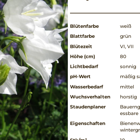
Blütenfarbe
weiß
Blattfarbe
grün
Blütezeit
VI, VII
Höhe (cm)
80
Lichtbedarf
sonnig
pH-Wert
mäßig sa
Wasserbedarf
mittel
Wuchsverhalten
horstig
Staudenplaner
Bauerng
essbare 
Eigenschaften
Bienenwe
winterg