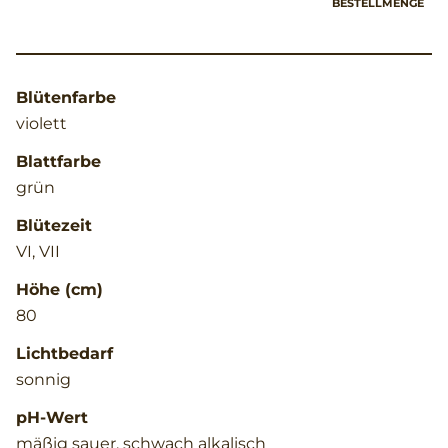
BESTELLMENGE
Blütenfarbe
violett
Blattfarbe
grün
Blütezeit
VI, VII
Höhe (cm)
80
Lichtbedarf
sonnig
pH-Wert
mäßig sauer, schwach alkalisch