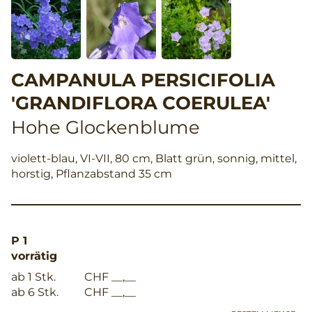
CAMPANULA PERSICIFOLIA
'GRANDIFLORA COERULEA'
Hohe Glockenblume
violett-blau, VI-VII, 80 cm, Blatt grün, sonnig, mittel,
horstig, Pflanzabstand 35 cm
P 1
vorrätig
ab 1 Stk.
CHF __,__
ab 6 Stk.
CHF __,__